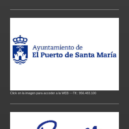
Click en la imagen para acceder a la WEB ---Tlf.: 956.483.100