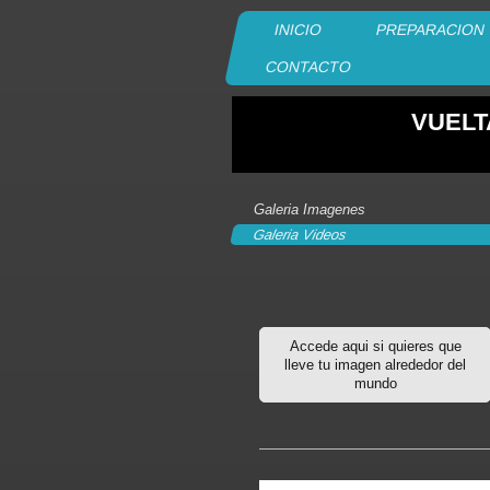
INICIO
PREPARACION 
CONTACTO
VUELT
Galeria Imagenes
Galeria Videos
Accede aqui si quieres que
lleve tu imagen alrededor del
mundo