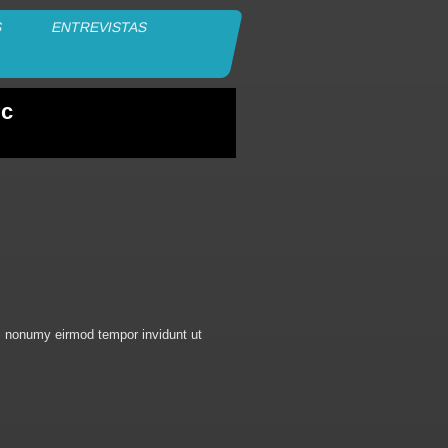
S
ENTREVISTAS
c
am nonumy eirmod tempor invidunt ut